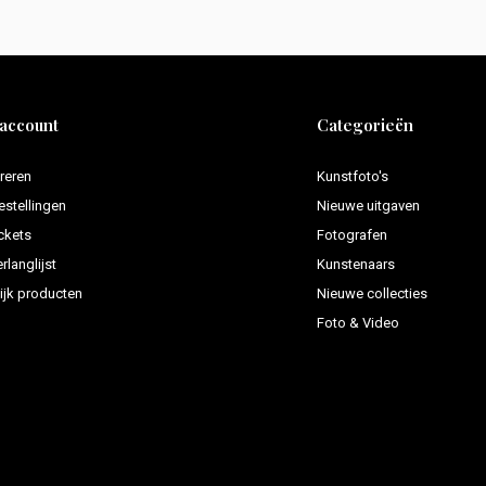
 account
Categorieën
reren
Kunstfoto's
estellingen
Nieuwe uitgaven
ickets
Fotografen
rlanglijst
Kunstenaars
ijk producten
Nieuwe collecties
Foto & Video