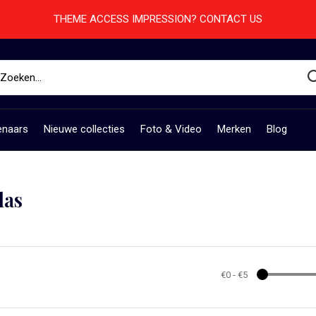
THEME ACCESS IMPRESSION? CONTACT US
enaars
Nieuwe collecties
Foto & Video
Merken
Blog
las
€0
-
€5