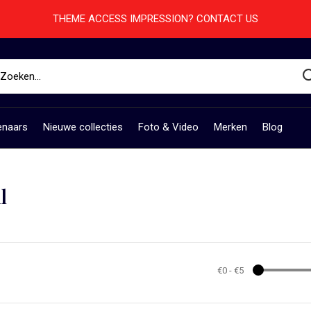
THEME ACCESS IMPRESSION? CONTACT US
enaars
Nieuwe collecties
Foto & Video
Merken
Blog
l
€0
-
€5