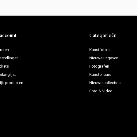
 account
Categorieën
reren
Kunstfoto's
estellingen
Nieuwe uitgaven
ickets
Fotografen
rlanglijst
Kunstenaars
ijk producten
Nieuwe collecties
Foto & Video