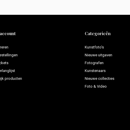
 account
Categorieën
reren
Kunstfoto's
estellingen
Nieuwe uitgaven
ickets
Fotografen
rlanglijst
Kunstenaars
ijk producten
Nieuwe collecties
Foto & Video