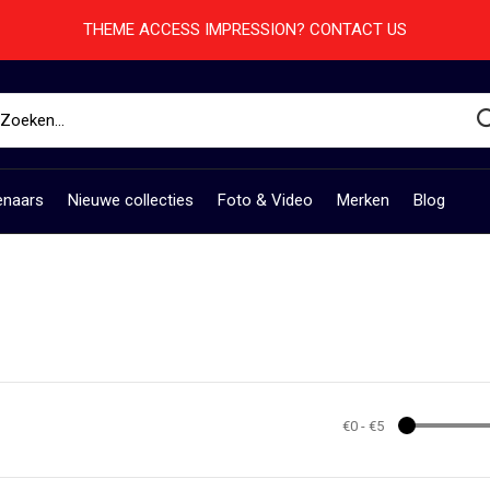
THEME ACCESS IMPRESSION? CONTACT US
enaars
Nieuwe collecties
Foto & Video
Merken
Blog
€0
-
€5